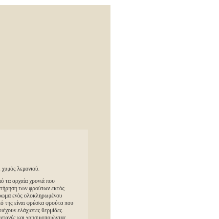
 χυμός λεμονιού.
ό τα αρχαία χρονιά που
ατήρηση των φρούτων εκτός
ήρωμα ενός ολοκληρωμένου
κό της είναι φρέσκα φρούτα που
ριέχουν ελάχιστες θερμίδες.
υνταγές και χρησιμοποιώντας