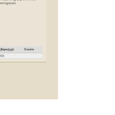
 συντηρητικά.
βάρος(γρ):
Εικόνα
350