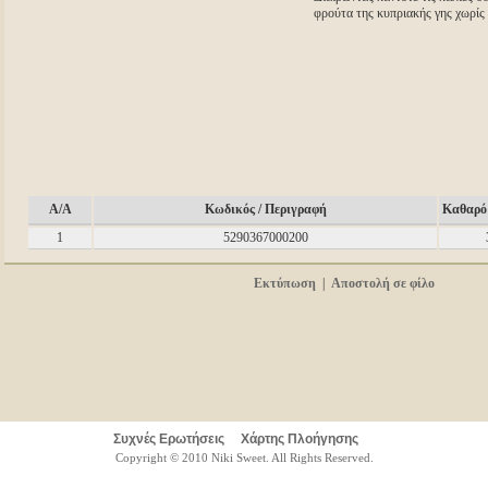
φρούτα της κυπριακής γης χωρίς
A/A
Κωδικός / Περιγραφή
Καθαρό 
1
5290367000200
Εκτύπωση
|
Αποστολή σε φίλο
Συχνές Ερωτήσεις
Χάρτης Πλοήγησης
Copyright © 2010 Niki Sweet. All Rights Reserved.