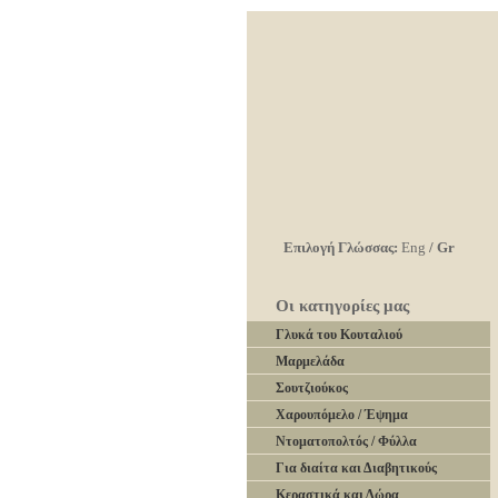
Επιλογή Γλώσσας:
Eng
/
Gr
Οι κατηγορίες μας
Γλυκά του Κουταλιού
Μαρμελάδα
Σουτζιούκος
Χαρουπόμελο / Έψημα
Ντοματοπολτός / Φύλλα
Για διαίτα και Διαβητικούς
Κεραστικά και Δώρα