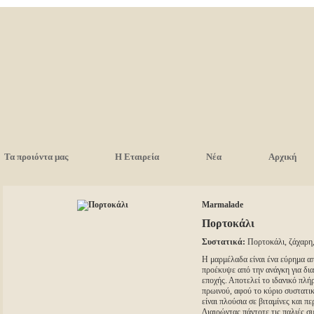
Τα προιόντα μας
Η Εταιρεία
Νέα
Αρχική
Marmalade
Πορτοκάλι
Συστατικά:
Πορτοκάλι, ζάχαρη,
Η μαρμέλαδα είναι ένα εύρημα απ
προέκυψε από την ανάγκη για δι
εποχής. Αποτελεί το ιδανικό πλ
πρωινού, αφού το κύριο συστατι
είναι πλούσια σε βιταμίνες και πε
Διαιρώντας πάντοτε τις παλιές σ