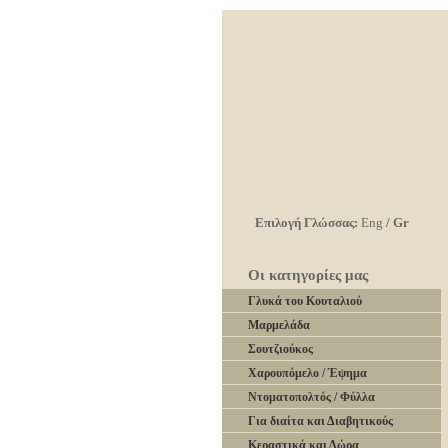
Επιλογή Γλώσσας:
Eng
/
Gr
Οι κατηγορίες μας
Γλυκά του Κουταλιού
Μαρμελάδα
Σουτζιούκος
Χαρουπόμελο / Έψημα
Ντοματοπολτός / Φύλλα
Για διαίτα και Διαβητικούς
Κεραστικά και Δώρα