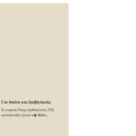
Για διαίτα και Διαβητικούς
Η εταιρεία Νίκης Αγαθοκλεους ΛΤΔ
κατασκευάζει γλυκά κ�
δείτε...