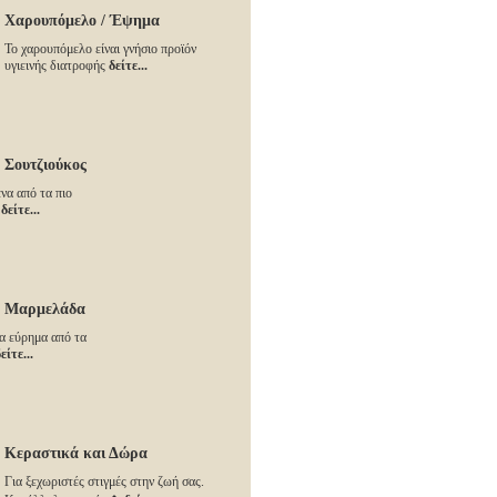
Χαρουπόμελο / Έψημα
Το χαρουπόμελο είναι γνήσιο προϊόν
υγιεινής διατροφής
δείτε...
Σουτζιούκος
ένα από τα πιο
α
δείτε...
Μαρμελάδα
α εύρημα από τα
είτε...
Κεραστικά και Δώρα
Για ξεχωριστές στιγμές στην ζωή σας.