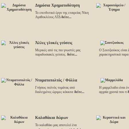
Δημόσια Χρηματοδότηση
Το επενδυτικό έργο της εταιρείας Νίκη
Αγαθοκλέους ΛΤΔ
δείτε...
Άλλες γλυκές γεύσεις
Μερικές από τις πιο γνωστές μας
Ο Σουτζιούκος είναι 
παραδοσιακές γεύσεις.
δείτε...
χαρακτηριστικά παρ
Ντοματοπολτός / Φύλλα
Γνήσιος πολτός τομάτας από
Η μαρμέλαδα είναι έν
διαλεγμένες ώριμες κόκκινε
δείτε...
αρχαία χρονιά που π
δ
Καλαθάκια δώρων
Το καλαθάκι μας αποτελεί ένα