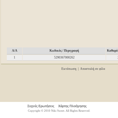
A/A
Κωδικός / Περιγραφή
Καθαρό 
1
5290367000262
Εκτύπωση
|
Αποστολή σε φίλο
Συχνές Ερωτήσεις
Χάρτης Πλοήγησης
Copyright © 2010 Niki Sweet. All Rights Reserved.