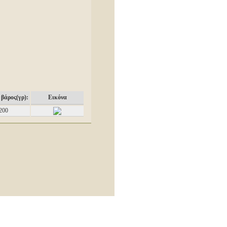
βάρος(γρ):
Εικόνα
200