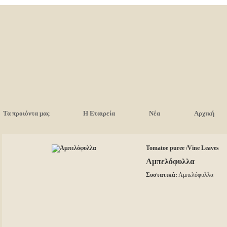
Τα προιόντα μας
Η Εταιρεία
Νέα
Αρχική
Tomatoe puree /Vine Leaves
Αμπελόφυλλα
Συστατικά:
Αμπελόφυλλα