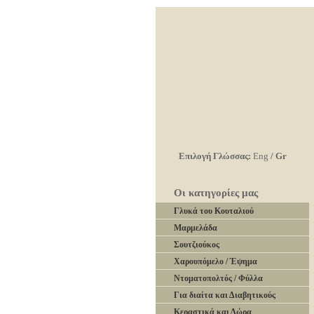
Επιλογή Γλώσσας:
Eng
/
Gr
Οι κατηγορίες μας
Γλυκά του Κουταλιού
Μαρμελάδα
Σουτζιούκος
Χαρουπόμελο / Έψημα
Ντοματοπολτός / Φύλλα
Για διαίτα και Διαβητικούς
Κεραστικά και Δώρα