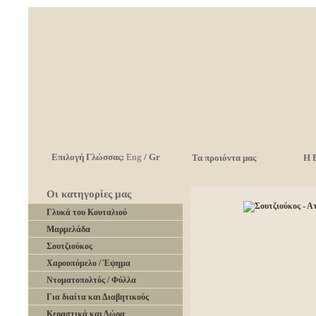
Επιλογή Γλώσσας:
Eng
/
Gr
Τα προιόντα μας
Η 
Οι κατηγορίες μας
Γλυκά του Κουταλιού
Μαρμελάδα
Σουτζιούκος
Χαρουπόμελο / Έψημα
Ντοματοπολτός / Φύλλα
Για διαίτα και Διαβητικούς
Κεραστικά και Δώρα