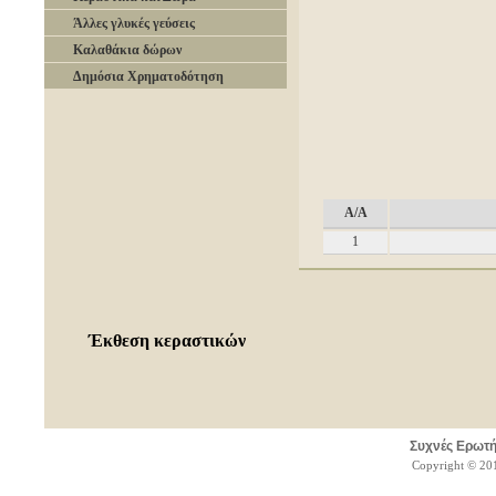
Άλλες γλυκές γεύσεις
Καλαθάκια δώρων
Δημόσια Χρηματοδότηση
A/A
1
Έκθεση κεραστικών
Συχνές Ερωτή
Copyright © 201